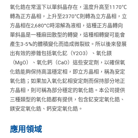
氧化鋯在常溫下以單斜晶存在，溫度升高至1170℃
轉為正方晶相，上升至2370℃則轉為立方晶相，立
方晶相在2,680°C時溶解為液相，這種正方晶轉向
單斜晶是一種麻田散型的轉變，這種相轉變可能會
產生3-5%的體積變化而造成微裂紋。所以後來發展
出有效的摻雜包括氧化釔（Y2O3）、氧化鎂
（MgO）、氧化鈣（CaO）這些安定劑，以確保氧
化鋯能夠保持高溫穩定相，即立方晶相，稱為安定
氧化鋯；如果加入氧化釔相安定劑而保持部分地正
方晶相，則可稱為部分穩定的氧化鋯。本公司提供
三種類型的氧化鋯都有提供，包含釔安定氧化鋯、
鎂
安定氧化鋯、鈣
安定氧化鋯。
應用領域