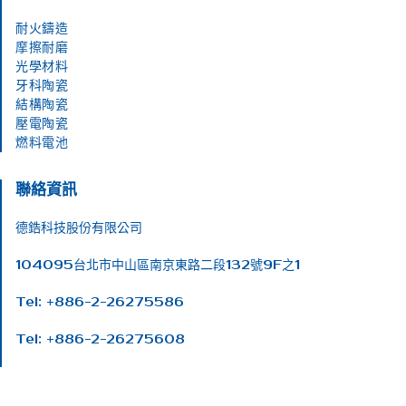
耐火鑄造
摩擦耐磨
光學材料
牙科陶瓷
結構陶瓷
壓電陶瓷
燃料電池
聯絡資訊
德鋯科技股份有限公司
104095台北市中山區南京東路二段132號9F之1
Tel: +886-2-26275586
Tel: +886-2-26275608